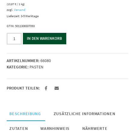
(
13,87
€
/ 1 kg)
zzgl.
Versand
Lieferzeit: 3-5 Werktage
GTIN: 5011308307093
Tikka
IN DEN WARENKORB
Marinade
Paste
–
ARTIKELNUMMER:
66080
Patak-
KATEGORIE:
PASTEN
300g
Menge
PRODUKT TEILEN:
BESCHREIBUNG
ZUSÄTZLICHE INFORMATIONEN
ZUTATEN
WARNHINWEIS
NÄHRWERTE