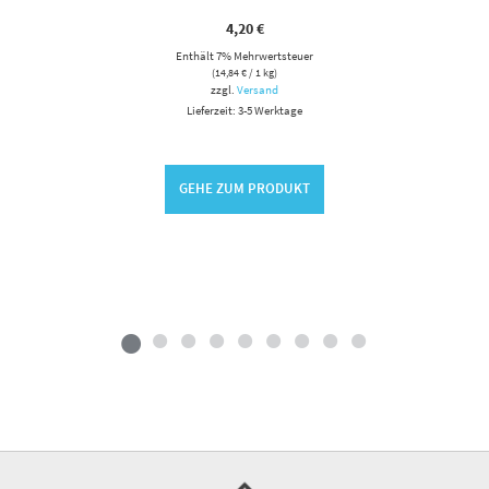
4,20
€
Enthält 7% Mehrwertsteuer
(
14,84
€
/ 1 kg)
zzgl.
Versand
Lieferzeit: 3-5 Werktage
GEHE ZUM PRODUKT