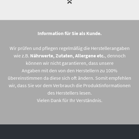
Information für Sie als Kunde.
Wir prüfen und pflegen regelmäßig die Herstellerangaben
wie z.B.
Nährwerte, Zutaten, Allergene etc.
, dennoch
können wir nicht garantieren, dass unsere
Angaben mit den von den Herstellern zu 100%
übereinstimmen da diese sich oft ändern. Somit empfehlen
wir, dass Sie vor dem Verbrauch die Produktinformationen
des Herstellers lesen.
Vielen Dank für Ihr Verständnis.