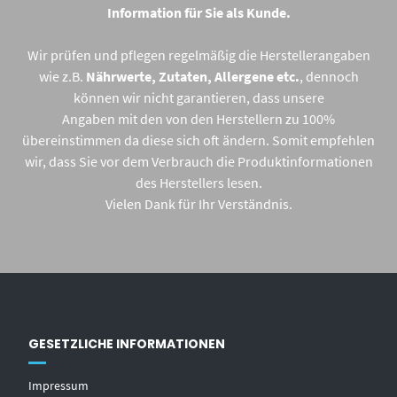
Information für Sie als Kunde.
Wir prüfen und pflegen regelmäßig die Herstellerangaben
wie z.B.
Nährwerte, Zutaten, Allergene etc.
, dennoch
können wir nicht garantieren, dass unsere
Angaben mit den von den Herstellern zu 100%
übereinstimmen da diese sich oft ändern. Somit empfehlen
wir, dass Sie vor dem Verbrauch die Produktinformationen
des Herstellers lesen.
Vielen Dank für Ihr Verständnis.
GESETZLICHE INFORMATIONEN
Impressum