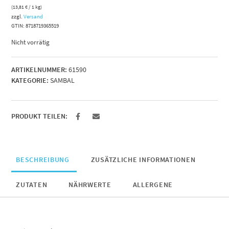
(
13,81
€
/ 1 kg)
zzgl.
Versand
GTIN: 8718719365519
Nicht vorrätig
ARTIKELNUMMER:
61590
KATEGORIE:
SAMBAL
PRODUKT TEILEN:
BESCHREIBUNG
ZUSÄTZLICHE INFORMATIONEN
ZUTATEN
NÄHRWERTE
ALLERGENE